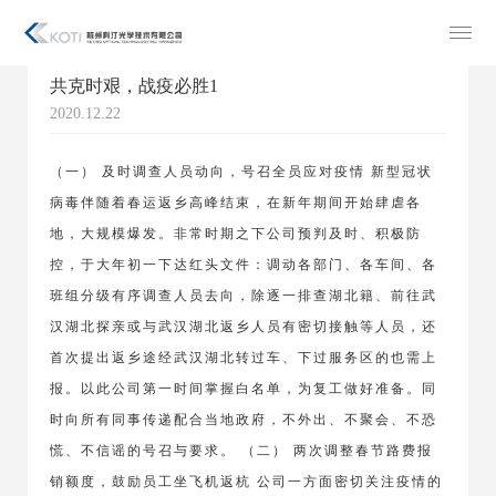
共克时艰，战疫必胜1
2020.12.22
（一） 及时调查人员动向，号召全员应对疫情 新型冠状
病毒伴随着春运返乡高峰结束，在新年期间开始肆虐各
地，大规模爆发。非常时期之下公司预判及时、积极防
控，于大年初一下达红头文件：调动各部门、各车间、各
班组分级有序调查人员去向，除逐一排查湖北籍、前往武
汉湖北探亲或与武汉湖北返乡人员有密切接触等人员，还
首次提出返乡途经武汉湖北转过车、下过服务区的也需上
报。以此公司第一时间掌握白名单，为复工做好准备。同
时向所有同事传递配合当地政府，不外出、不聚会、不恐
慌、不信谣的号召与要求。 （二） 两次调整春节路费报
销额度，鼓励员工坐飞机返杭 公司一方面密切关注疫情的