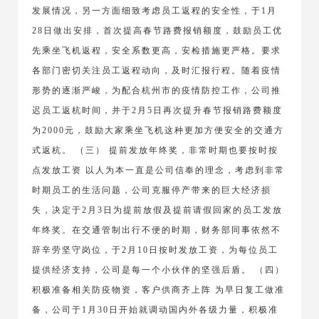
发展情况，另一方面细致考虑员工返程的安全性，于1月
28日做出安排，首次提高春节路费报销额度，鼓励员工优
先乘坐飞机返程，安全系数更高，安检措施更严格。要求
各部门密切关注员工返程动向，及时汇报行程。随着疫情
形势的逐渐严峻，为配合杭州市的疫情防控工作，公司推
迟员工返杭时间，并于2月5日再次提升春节报销路费额度
为2000元，鼓励大家乘坐飞机这种更加方便安全的交通方
式返杭。 （三） 提前发放年终奖，非常时期也要按时按
点发放工资 以人为本一直是公司信奉的理念，考虑到非常
时期员工的生活问题，公司克服停产带来的巨大经济损
失，决定于2月3日为提前放假及提前请假回家的员工发放
年终奖。在交通管制出行不便的时期，财务部同事依然不
辞辛劳坚守岗位，于2月10日按时发放工资，为每位员工
提供经济支持，公司是每一个小伙伴的坚强后盾。 （四）
积极准备相关防疫物资，客户供商齐上阵 为早日复工做准
备，公司于1月30日开始就调动国内外各级力量，积极准