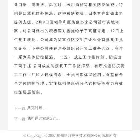
备口罩、消毒液、温度计、医用酒精等相关防疫物资，特
别是口罩和红外体温计这种稀缺资源，日本客户出钱出力
提供支援。2月9日区领导和区防疫办来公司进行实地考
察，对公司做出的积极应对措施给予了高度肯定，12日上
午复工获批，公司成为除重点防疫生产企业外首批复工批
复企业，下午公司便在户外组织召开复工准备会议，商讨
一系列具体防控措施。 （五） 成立工作指挥部，防疫复
工两手抓 公司成立防疫复工工作指挥部，有序推进防疫复
工工作：厂区大规模消杀，全员日常体温监测，食堂宿舍
全方位防护管理，实施杭州健康码分色管控等等有力有效
措施层层落实。
共克时艰，战疫必胜
下一篇:
我司通过索尼GP(Green Partner)绿色伙伴认证
下一篇:
© CopyRight © 2007 杭州科汀光学技术有限公司版权所有