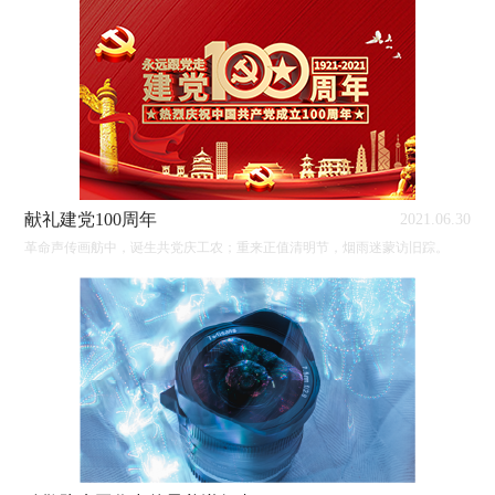
献礼建党100周年
2021.06.30
革命声传画舫中，诞生共党庆工农；重来正值清明节，烟雨迷蒙访旧踪。