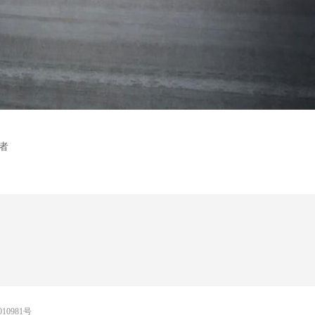
者
010981号