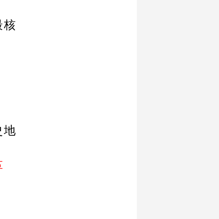
最核
史地
革