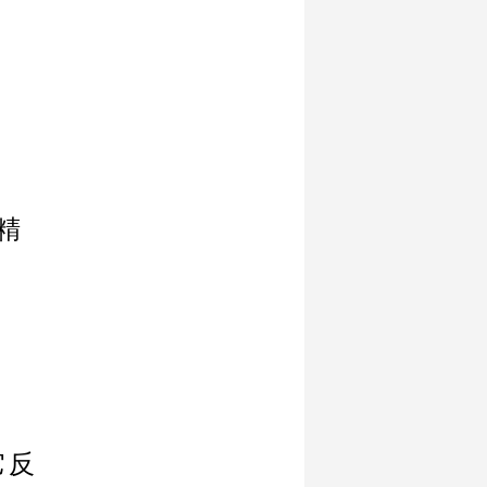
章
精
它反